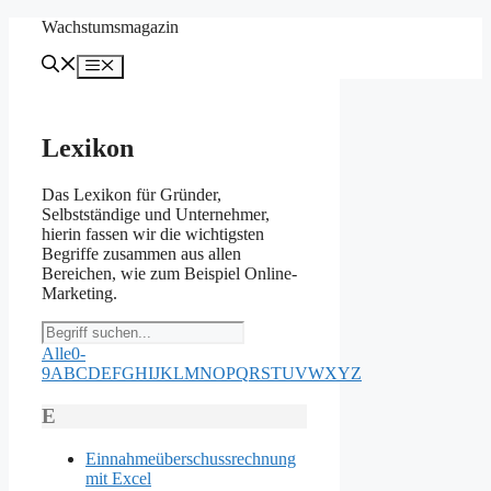
Zum
Wachstumsmagazin
Inhalt
springen
Menü
Lexikon
Das Lexikon für Gründer,
Selbstständige und Unternehmer,
hierin fassen wir die wichtigsten
Begriffe zusammen aus allen
Bereichen, wie zum Beispiel Online-
Marketing.
Alle
0-
9
A
B
C
D
E
F
G
H
I
J
K
L
M
N
O
P
Q
R
S
T
U
V
W
X
Y
Z
E
Einnahmeüberschussrechnung
mit Excel