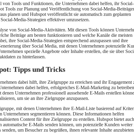
hl von Tools und Funktionen, die Unternehmen dabei helfen, ihr Social-
ot Tools zur Planung und Veröffentlichung von Social-Media-Beiträge
us planen und Hubspot veröffentlicht sie automatisch zum geplanten
 Social-Media-Strategien effektiver umzusetzen.
lyse von Social-Media-Aktivitäten. Mit diesen Tools können Unterne
welche Beiträge am besten funktionieren und welche Kanäle die meisten
bei, ihre Social-Media-Strategien entsprechend anzupassen und ihre
-Generierung über Social Media, mit denen Unternehmen potenzielle K
rnehmen spezielle Angebote oder Inhalte erstellen, die sie über Soci
tdaten zu hinterlassen.
ot: Tipps und Tricks
ernehmen dabei hilft, ihre Zielgruppe zu erreichen und ihr Engagement 
 Unternehmen dabei helfen, erfolgreiches E-Mail-Marketing zu betreibe
it denen Unternehmen professionell aussehende E-Mails erstellen könne
isieren, um sie an ihre Zielgruppe anzupassen.
gruppe, mit denen Unternehmen ihre E-Mail-Liste basierend auf Kriter
em Unternehmen segmentieren können. Diese Informationen helfen
isierten Content für ihre Zielgruppe zu erstellen. Hubspot bietet auc
 automatische E-Mails senden können, um potenzielle Kunden weiter
senden, um Besucher zu begrüßen, ihnen relevante Inhalte anzubieten