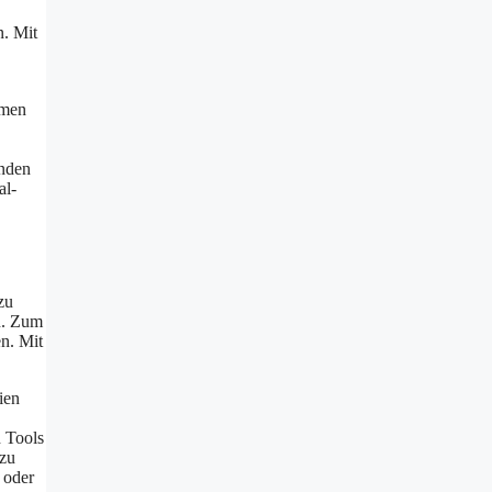
n. Mit
hmen
unden
al-
zu
n. Zum
n. Mit
ien
h Tools
 zu
 oder