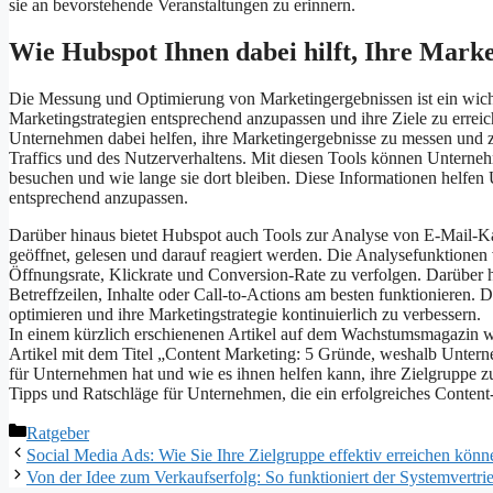
sie an bevorstehende Veranstaltungen zu erinnern.
Wie Hubspot Ihnen dabei hilft, Ihre Mark
Die Messung und Optimierung von Marketingergebnissen ist ein wichti
Marketingstrategien entsprechend anzupassen und ihre Ziele zu erreic
Unternehmen dabei helfen, ihre Marketingergebnisse zu messen und z
Traffics und des Nutzerverhaltens. Mit diesen Tools können Unterneh
besuchen und wie lange sie dort bleiben. Diese Informationen helfen
entsprechend anzupassen.
Darüber hinaus bietet Hubspot auch Tools zur Analyse von E-Mail-
geöffnet, gelesen und darauf reagiert werden. Die Analysefunktion
Öffnungsrate, Klickrate und Conversion-Rate zu verfolgen. Darüber 
Betreffzeilen, Inhalte oder Call-to-Actions am besten funktionieren
optimieren und ihre Marketingstrategie kontinuierlich zu verbessern.
In einem kürzlich erschienenen Artikel auf dem Wachstumsmagazin w
Artikel mit dem Titel „Content Marketing: 5 Gründe, weshalb Untern
für Unternehmen hat und wie es ihnen helfen kann, ihre Zielgruppe z
Tipps und Ratschläge für Unternehmen, die ein erfolgreiches Content
Kategorien
Ratgeber
Social Media Ads: Wie Sie Ihre Zielgruppe effektiv erreichen könn
Von der Idee zum Verkaufserfolg: So funktioniert der Systemvertri