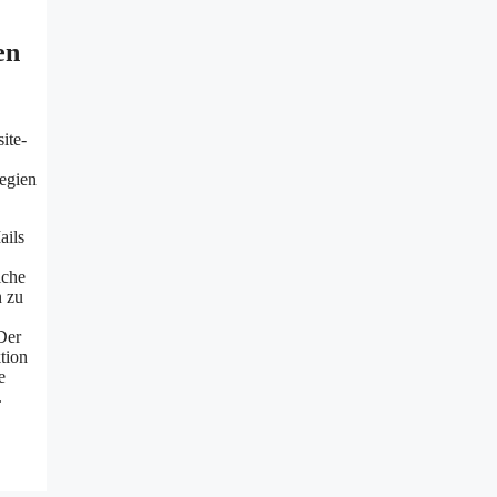
en
ite-
tegien
ails
lche
n zu
Der
tion
e
.