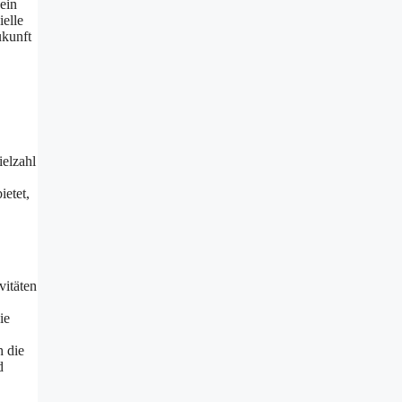
ein
ielle
ukunft
ielzahl
ietet,
vitäten
ie
h die
d