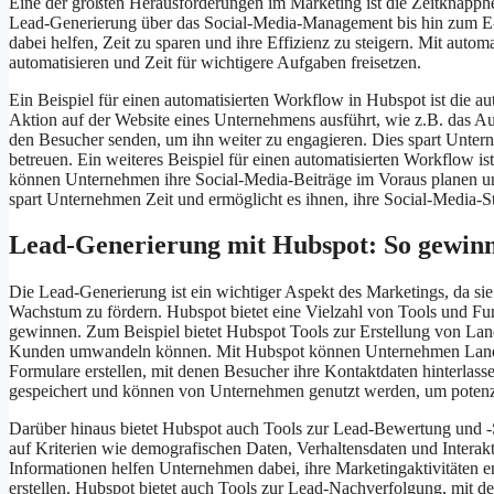
Eine der größten Herausforderungen im Marketing ist die Zeitknapph
Lead-Generierung über das Social-Media-Management bis hin zum E-
dabei helfen, Zeit zu sparen und ihre Effizienz zu steigern. Mit au
automatisieren und Zeit für wichtigere Aufgaben freisetzen.
Ein Beispiel für einen automatisierten Workflow in Hubspot ist die
Aktion auf der Website eines Unternehmens ausführt, wie z.B. das A
den Besucher senden, um ihn weiter zu engagieren. Dies spart Untern
betreuen. Ein weiteres Beispiel für einen automatisierten Workflow i
können Unternehmen ihre Social-Media-Beiträge im Voraus planen und
spart Unternehmen Zeit und ermöglicht es ihnen, ihre Social-Media-St
Lead-Generierung mit Hubspot: So gewinn
Die Lead-Generierung ist ein wichtiger Aspekt des Marketings, da si
Wachstum zu fördern. Hubspot bietet eine Vielzahl von Tools und Fu
gewinnen. Zum Beispiel bietet Hubspot Tools zur Erstellung von La
Kunden umwandeln können. Mit Hubspot können Unternehmen Landing P
Formulare erstellen, mit denen Besucher ihre Kontaktdaten hinterl
gespeichert und können von Unternehmen genutzt werden, um potenzi
Darüber hinaus bietet Hubspot auch Tools zur Lead-Bewertung und 
auf Kriterien wie demografischen Daten, Verhaltensdaten und Inter
Informationen helfen Unternehmen dabei, ihre Marketingaktivitäten e
erstellen. Hubspot bietet auch Tools zur Lead-Nachverfolgung, mit 