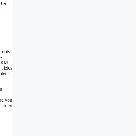
d zu
n
 Tools
p-
 CRM
vieles
ntent
en
yse von
ationen