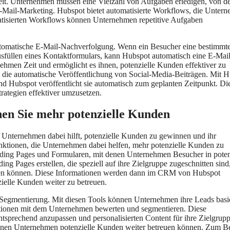
eit. Unternehmen müssen eine Vielzahl von Aufgaben erledigen, von d
Mail-Marketing. Hubspot bietet automatisierte Workflows, die Unter
tomatisierten Workflows können Unternehmen repetitive Aufgaben
 automatische E-Mail-Nachverfolgung. Wenn ein Besucher eine bestimmt
usfüllen eines Kontaktformulars, kann Hubspot automatisch eine E-Mai
ehmen Zeit und ermöglicht es ihnen, potenzielle Kunden effektiver zu
st die automatische Veröffentlichung von Social-Media-Beiträgen. Mit 
 Hubspot veröffentlicht sie automatisch zum geplanten Zeitpunkt. Di
rategien effektiver umzusetzen.
en Sie mehr potenzielle Kunden
e Unternehmen dabei hilft, potenzielle Kunden zu gewinnen und ihr
nktionen, die Unternehmen dabei helfen, mehr potenzielle Kunden zu
nding Pages und Formularen, mit denen Unternehmen Besucher in poten
ages erstellen, die speziell auf ihre Zielgruppe zugeschnitten sind
assen können. Diese Informationen werden dann im CRM von Hubspot
elle Kunden weiter zu betreuen.
-Segmentierung. Mit diesen Tools können Unternehmen ihre Leads basi
aktionen mit dem Unternehmen bewerten und segmentieren. Diese
ntsprechend anzupassen und personalisierten Content für ihre Zielgrup
denen Unternehmen potenzielle Kunden weiter betreuen können. Zum Be