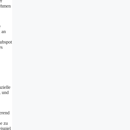
er
nehmen
e
l an
Hubspot
es
zielle
, und
erend
pe zu
ispiel